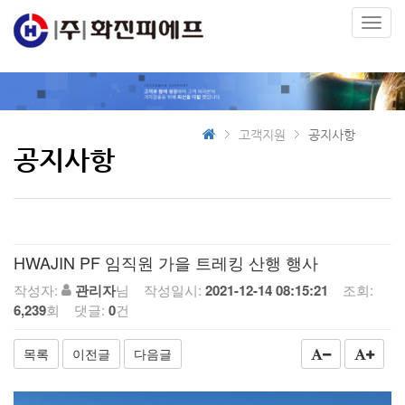
Toggl
navig
고객지원
공지사항
공지사항
HWAJIN PF 임직원 가을 트레킹 산행 행사
작성자:
관리자
님 작성일시:
2021-12-14 08:15:21
조회:
6,239
회 댓글:
0
건
목록
이전글
다음글