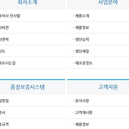
회사소개
사업분야
표이사 인사말
제품소개
-
사비전
제품정보
-
사연혁
생산능력
-
직도
생산재질
-
아오시는길
제조공정도
-
품질보증시스템
고객지원
질방침
공지사항
-
증서
고객게시판
-
용규격
채용정보
-