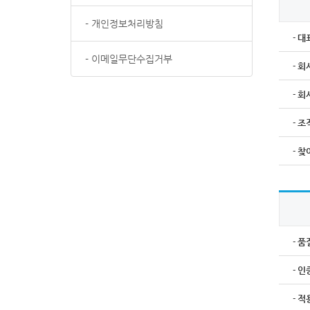
- 개인정보처리방침
대
-
- 이메일무단수집거부
회
-
회
-
조
-
찾
-
품
-
인
-
적
-