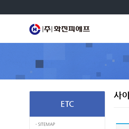
사
ETC
- SITEMAP