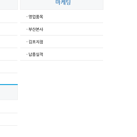
마케팅
영업품목
-
부산본사
-
김포지점
-
납품실적
-